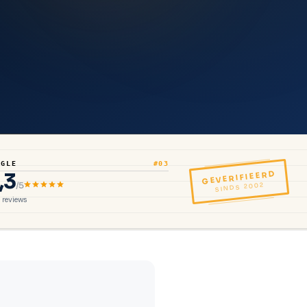
OGLE
#03
,3
GEVERIFIEERD
/5
SINDS 2002
reviews