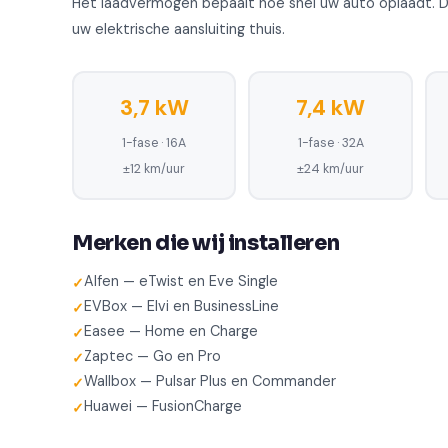
Het laadvermogen bepaalt hoe snel uw auto oplaadt. De
uw elektrische aansluiting thuis.
3,7 kW
7,4 kW
1-fase · 16A
1-fase · 32A
±12 km/uur
±24 km/uur
Merken die wij installeren
Alfen — eTwist en Eve Single
EVBox — Elvi en BusinessLine
Easee — Home en Charge
Zaptec — Go en Pro
Wallbox — Pulsar Plus en Commander
Huawei — FusionCharge