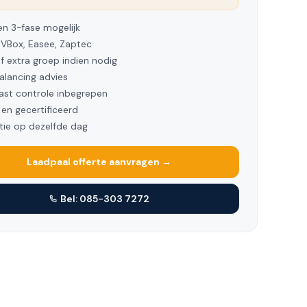
en 3-fase mogelijk
EVBox, Easee, Zaptec
ef extra groep indien nodig
alancing advies
ast controle inbegrepen
en gecertificeerd
atie op dezelfde dag
Laadpaal offerte aanvragen →
Bel: 085-303 7272