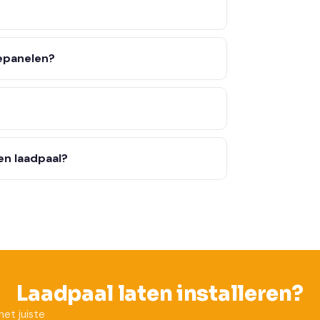
epanelen?
en laadpaal?
Laadpaal laten installeren?
het juiste