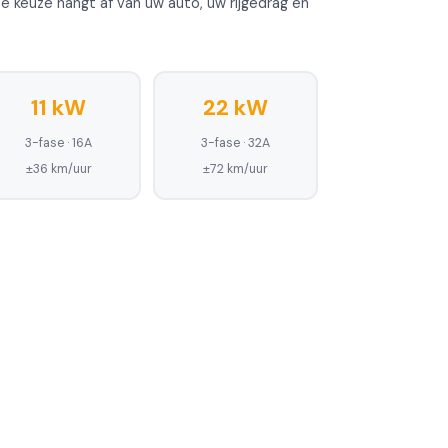
 keuze hangt af van uw auto, uw rijgedrag en
11 kW
22 kW
3-fase · 16A
3-fase · 32A
±36 km/uur
±72 km/uur