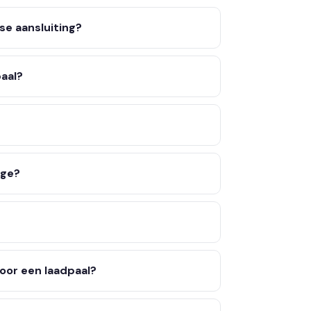
ase aansluiting?
paal?
age?
oor een laadpaal?