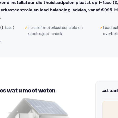
kend installateur die thuislaadpalen plaatst op 1-fase (3
eterkastcontrole en load balancing-advies, vanaf €995.
Me
.
(1-fase)
✓
Inclusief meterkastcontrole en
✓
Load ba
kabeltraject-check
overbela
e
les wat u moet weten
🚗 Laad