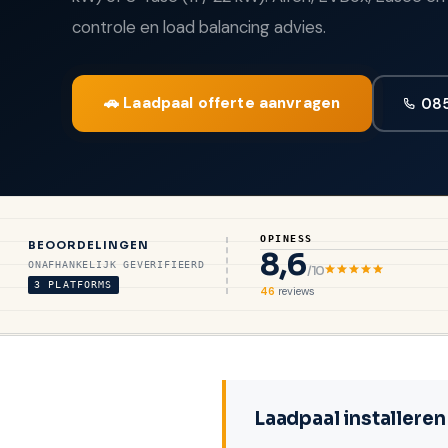
controle en load balancing advies.
🚗 Laadpaal offerte aanvragen
085
OPINESS
BEOORDELINGEN
8,6
ONAFHANKELIJK GEVERIFIEERD
/10
3 PLATFORMS
46
reviews
Laadpaal installeren 