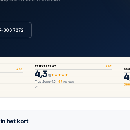
-303 7272
TRUSTPILOT
#02
#01
GO
4,3
4
/5
TrustScore 4,5 ·
47
reviews
366
in het kort