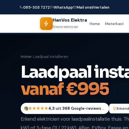
085-303 7272
WhatsApp
Mail ons
🌐
Vertalen
HanVos Elektra
Home
Meterkast
Erkend elektricien
Home
› Laadpaal installeren
Laadpaal inst
vanaf €995
★★★★★
4,3
uit
368
Google-reviews
→
Erkend
Erkend elektricien voor laadpaalinstallatie thuis. T
kW) of 3-fase (11 / 22 kW). Alfen, EVBox, Easee en