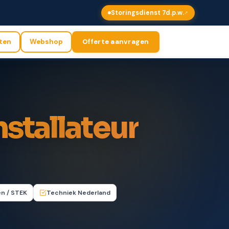
Storingsdienst 7d.p.w.
sten
Webshop
Offerte aanvragen
nstallateur
n / STEK
Techniek Nederland