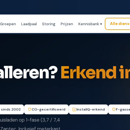
Alle dien
Groepen
Laadpaal
Storing
Prijzen
Kennisbank ▾
alleren?
Erkend i
 sinds 2002
CO-gecertificeerd
InstallQ-erkend
F-gasse
huisladen op 1-fase (3,7 / 7,4
 Zaptec. Inclusief meterkast