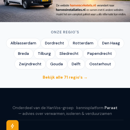
ONZE REGIO'S
Neem contact op
Alblasserdam
Dordrecht
Rotterdam
Den Haag
Breda
Tilburg
Sliedrecht
Papendrecht
Zwijndrecht
Gouda
Delft
Oosterhout
Bekijk alle 71 regio's →
Onderdeel van de HanVos-groep · kennisplatform
Paraat
— advies over verwarmen, isoleren & verduurzamen