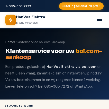
085-303 7272
Storingsdienst 7d.p.w.
HanVos Elektra
Erkend elektricien
Home
› Klantenservice bol.com-aankoop
Klantenservice voor uw
bol.com-
aankoop
Een product gekocht bij
HanVos Elektra via bol.com
en
heeft u een vraag, garantie-claim of installatiehulp nodig?
Vul uw bestelnummer in en wij reageren binnen 1 werkdag.
Liever telefonisch? Bel 085-303 7272 of WhatsApp.
BEOORDELINGEN