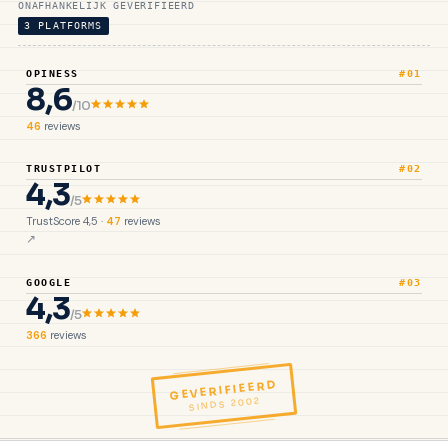
ONAFHANKELIJK GEVERIFIEERD
3 PLATFORMS
OPINESS
#01
8,6
/10
46
reviews
TRUSTPILOT
#02
4,3
/5
TrustScore 4,5 ·
47
reviews
GOOGLE
#03
4,3
/5
366
reviews
GEVERIFIEERD
SINDS 2002